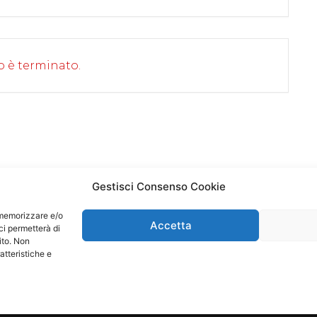
o è terminato.
Gestisci Consenso Cookie
r memorizzare e/o
Accetta
ci permetterà di
ito. Non
atteristiche e
c Entertainment srl | P.I. 05526580484 |
infos@23music.com
|
P