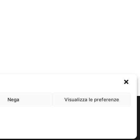
Nega
Visualizza le preferenze
rivacy e Cookie Policy
| Proudly packaged by