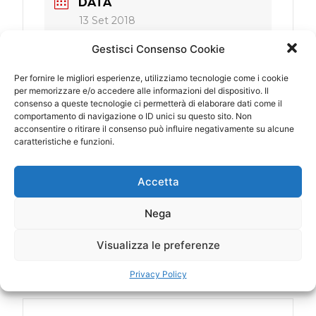
DATA
13 Set 2018
Scaduto!
Gestisci Consenso Cookie
ORA
Per fornire le migliori esperienze, utilizziamo tecnologie come i cookie
per memorizzare e/o accedere alle informazioni del dispositivo. Il
19:00 - 23:00
consenso a queste tecnologie ci permetterà di elaborare dati come il
comportamento di navigazione o ID unici su questo sito. Non
acconsentire o ritirare il consenso può influire negativamente su alcune
LUOGO
caratteristiche e funzioni.
Osaka (Giappone)
Orix Theatre
Accetta
CATEGORIA
Nega
Estero
Visualizza le preferenze
Privacy Policy