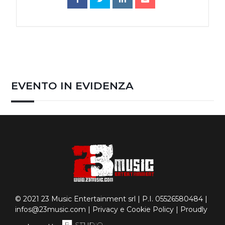
EVENTO IN EVIDENZA
© 2021 23 Music Entertainment srl | P.I. 05526580484 |
infos@23music.com
|
Privacy e Cookie Policy
| Proudly