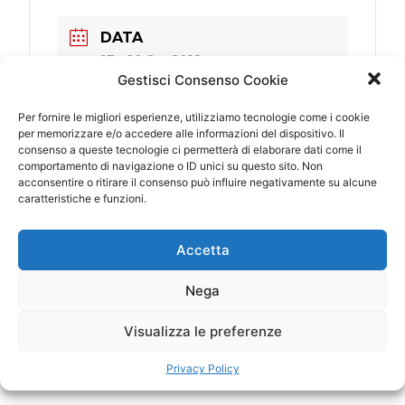
DATA
17 - 20 Set 2018
Gestisci Consenso Cookie
Scaduto!
Per fornire le migliori esperienze, utilizziamo tecnologie come i cookie
ORA
per memorizzare e/o accedere alle informazioni del dispositivo. Il
consenso a queste tecnologie ci permetterà di elaborare dati come il
0:00 - 23:00
comportamento di navigazione o ID unici su questo sito. Non
acconsentire o ritirare il consenso può influire negativamente su alcune
caratteristiche e funzioni.
LUOGO
Tokyo (Giappone)
Accetta
Shinjuku Bunka Center
Nega
CATEGORIA
Visualizza le preferenze
Estero
Privacy Policy