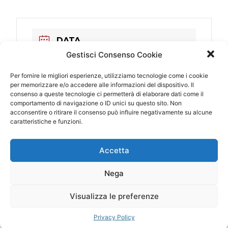
DATA
23 Set 2017
Gestisci Consenso Cookie
Scaduto!
Per fornire le migliori esperienze, utilizziamo tecnologie come i cookie
per memorizzare e/o accedere alle informazioni del dispositivo. Il
consenso a queste tecnologie ci permetterà di elaborare dati come il
ORA
comportamento di navigazione o ID unici su questo sito. Non
21:00 - 23:00
acconsentire o ritirare il consenso può influire negativamente su alcune
caratteristiche e funzioni.
LUOGO
Accetta
Casal Velino (SA)
PORTO DI MARINA
Nega
CATEGORIA
Visualizza le preferenze
Italia
Privacy Policy