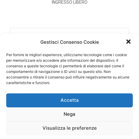
INGRESSO LIBERO
DATA
Gestisci Consenso Cookie
16 Ago 2017
Per fornire le migliori esperienze, utilizziamo tecnologie come i cookie
Scaduto!
per memorizzare e/o accedere alle informazioni del dispositivo. Il
consenso a queste tecnologie ci permetterà di elaborare dati come il
comportamento di navigazione o ID unici su questo sito. Non
ORA
acconsentire o ritirare il consenso può influire negativamente su alcune
caratteristiche e funzioni.
21:30 - 23:30
Accetta
LUOGO
Cisterna di Latina (LT)
Nega
Piazza XIX Marzo
Visualizza le preferenze
CATEGORIA