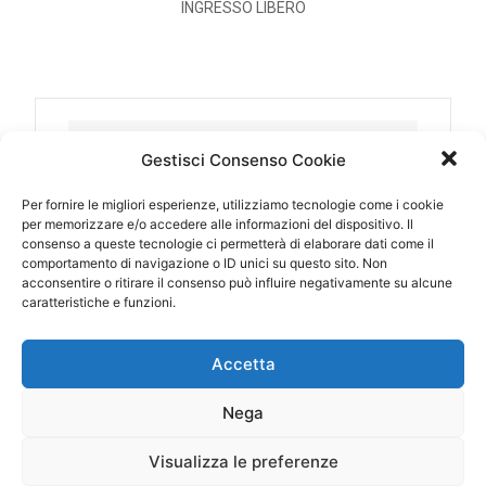
INGRESSO LIBERO
DATA
Gestisci Consenso Cookie
09 Ago 2017
Scaduto!
Per fornire le migliori esperienze, utilizziamo tecnologie come i cookie
per memorizzare e/o accedere alle informazioni del dispositivo. Il
consenso a queste tecnologie ci permetterà di elaborare dati come il
ORA
comportamento di navigazione o ID unici su questo sito. Non
acconsentire o ritirare il consenso può influire negativamente su alcune
21:30 - 23:30
caratteristiche e funzioni.
LUOGO
Accetta
Colli Monte San Giovanni Campano
(FR)
Nega
Piazza Aldo Moro
Visualizza le preferenze