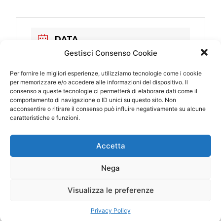
DATA
01 Ott 2017
Gestisci Consenso Cookie
Scaduto!
Per fornire le migliori esperienze, utilizziamo tecnologie come i cookie
per memorizzare e/o accedere alle informazioni del dispositivo. Il
consenso a queste tecnologie ci permetterà di elaborare dati come il
ORA
comportamento di navigazione o ID unici su questo sito. Non
22:00 - 22:00
acconsentire o ritirare il consenso può influire negativamente su alcune
caratteristiche e funzioni.
LUOGO
Accetta
Salerno
Piazza Portanova
Nega
CATEGORIA
Visualizza le preferenze
Italia
Privacy Policy