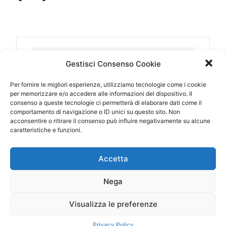
DATA
Gestisci Consenso Cookie
17 Feb 2014
Scaduto!
Per fornire le migliori esperienze, utilizziamo tecnologie come i cookie
per memorizzare e/o accedere alle informazioni del dispositivo. Il
consenso a queste tecnologie ci permetterà di elaborare dati come il
comportamento di navigazione o ID unici su questo sito. Non
ORA
acconsentire o ritirare il consenso può influire negativamente su alcune
21:00 - 23:00
caratteristiche e funzioni.
LUOGO
Accetta
Milano
BARCLAYS TEATRO NAZIONALE
Nega
Visualizza le preferenze
CATEGORIA
Privacy Policy