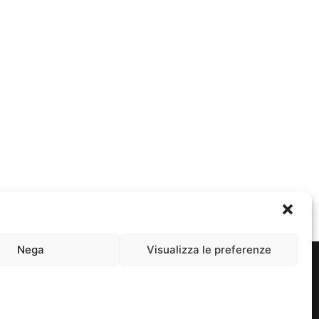
Nega
Visualizza le preferenze
rivacy e Cookie Policy
| Proudly packaged by