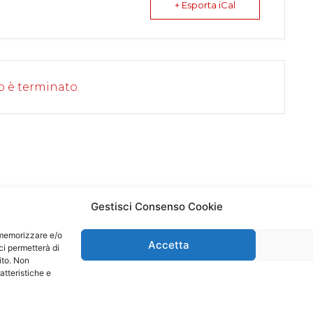
+ Esporta iCal
o è terminato.
Gestisci Consenso Cookie
r memorizzare e/o
Accetta
ci permetterà di
ito. Non
atteristiche e
c Entertainment srl | P.I. 05526580484 |
infos@23music.com
|
P