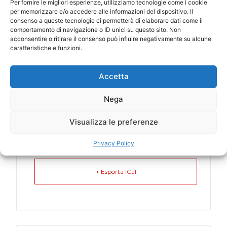
LUOGO
Per fornire le migliori esperienze, utilizziamo tecnologie come i cookie
per memorizzare e/o accedere alle informazioni del dispositivo. Il
Gay Village (RM)
consenso a queste tecnologie ci permetterà di elaborare dati come il
comportamento di navigazione o ID unici su questo sito. Non
acconsentire o ritirare il consenso può influire negativamente su alcune
CATEGORIA
caratteristiche e funzioni.
Italia
Accetta
Nega
Visualizza le preferenze
+ Aggiungi a Google Calendar
Privacy Policy
+ Esporta iCal