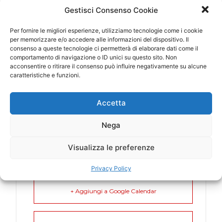
Gestisci Consenso Cookie
ORA
20:00 - 22:00
Per fornire le migliori esperienze, utilizziamo tecnologie come i cookie
per memorizzare e/o accedere alle informazioni del dispositivo. Il
consenso a queste tecnologie ci permetterà di elaborare dati come il
LUOGO
comportamento di navigazione o ID unici su questo sito. Non
acconsentire o ritirare il consenso può influire negativamente su alcune
Bucarest (Romania)
caratteristiche e funzioni.
CATEGORIA
Accetta
Estero
Nega
Visualizza le preferenze
Privacy Policy
+ Aggiungi a Google Calendar