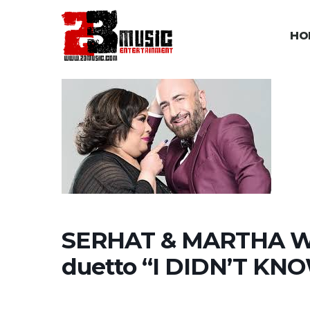
HO
SERHAT & MARTHA WAS
duetto “I DIDN’T KN