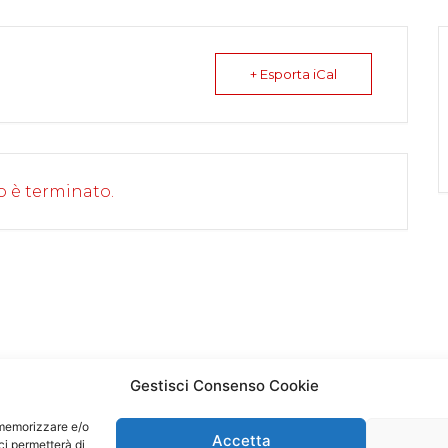
+ Esporta iCal
o è terminato.
Gestisci Consenso Cookie
r memorizzare e/o
Accetta
ci permetterà di