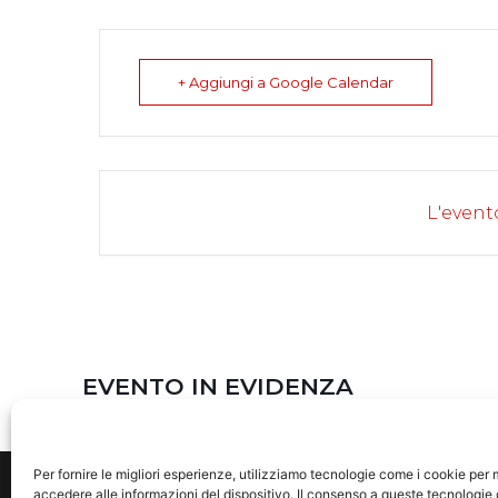
+ Aggiungi a Google Calendar
L'event
EVENTO IN EVIDENZA
Per fornire le migliori esperienze, utilizziamo tecnologie come i cookie pe
accedere alle informazioni del dispositivo. Il consenso a queste tecnologie 