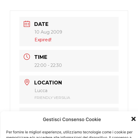
DATE
10 Aug 2009
Expired!
TIME
22:00 - 22:30
LOCATION
Lucca
FRIENDLY VERSILIA
CATEGORY
Gestisci Consenso Cookie
Italy
Per fornire le migliori esperienze, utilizziamo tecnologie come i cookie per
memorizzare e/o accedere alle informazioni del dispositivo. Il consenso a