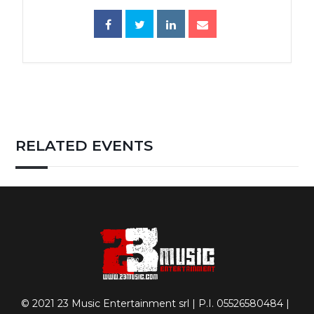
RELATED EVENTS
© 2021 23 Music Entertainment srl | P.I. 05526580484 |