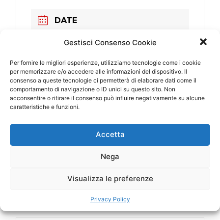
DATE
23 Jun 2018
Gestisci Consenso Cookie
Expired!
Per fornire le migliori esperienze, utilizziamo tecnologie come i cookie
per memorizzare e/o accedere alle informazioni del dispositivo. Il
TIME
consenso a queste tecnologie ci permetterà di elaborare dati come il
22:00 - 23:00
comportamento di navigazione o ID unici su questo sito. Non
acconsentire o ritirare il consenso può influire negativamente su alcune
caratteristiche e funzioni.
LOCATION
Livorno
Accetta
CATEGORY
Nega
Italy
Visualizza le preferenze
Privacy Policy