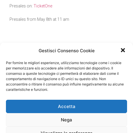
Presales on:
TicketOne
Presales from May 8th at 11 am
Gestisci Consenso Cookie
DATE
Per fornire le migliori esperienze, utilizziamo tecnologie come i cookie
16 Aug 2019
per memorizzare e/o accedere alle informazioni del dispositivo. Il
Expired!
consenso a queste tecnologie ci permetterà di elaborare dati come il
comportamento di navigazione o ID unici su questo sito. Non
acconsentire o ritirare il consenso può influire negativamente su alcune
TIME
caratteristiche e funzioni.
21:30 - 23:00
Accetta
LOCATION
Nega
Cinquale (MS)
Arena della Versilia