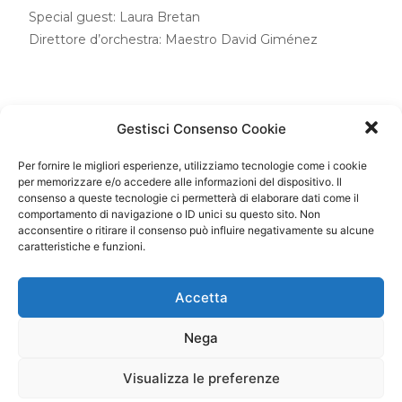
Special guest: Laura Bretan
Direttore d’orchestra: Maestro David Giménez
Gestisci Consenso Cookie
DATA
Per fornire le migliori esperienze, utilizziamo tecnologie come i cookie
06 Set 2021
per memorizzare e/o accedere alle informazioni del dispositivo. Il
Scaduto!
consenso a queste tecnologie ci permetterà di elaborare dati come il
comportamento di navigazione o ID unici su questo sito. Non
acconsentire o ritirare il consenso può influire negativamente su alcune
caratteristiche e funzioni.
ORA
20:00 - 22:00
Accetta
LUOGO
Nega
Oradea (Romania)
Visualizza le preferenze
CATEGORIA