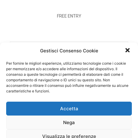
FREE ENTRY
Gestisci Consenso Cookie
DATE
05 Sep 2017
Per fornire le migliori esperienze, utilizziamo tecnologie come i cookie
per memorizzare e/o accedere alle informazioni del dispositivo. Il
Expired!
consenso a queste tecnologie ci permetterà di elaborare dati come il
comportamento di navigazione o ID unici su questo sito. Non
acconsentire o ritirare il consenso può influire negativamente su alcune
TIME
caratteristiche e funzioni.
21:00 - 23:00
Accetta
LOCATION
Campofelice (PA)
Nega
Piazza Garibaldi
Visualizza le preferenze