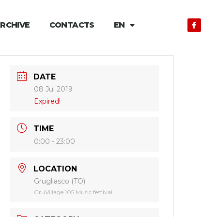
RCHIVE
CONTACTS
EN
DATE
08 Jul 2019
Expired!
TIME
0:00 - 23:00
LOCATION
Grugliasco (TO)
GruVillage 105 Music festival