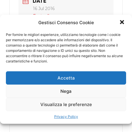
DATE
16 Jul 2016
Expired!
Gestisci Consenso Cookie
TIME
Per fornire le migliori esperienze, utilizziamo tecnologie come i cookie
per memorizzare e/o accedere alle informazioni del dispositivo. Il
20:00 - 22:00
consenso a queste tecnologie ci permetterà di elaborare dati come il
comportamento di navigazione o ID unici su questo sito. Non
acconsentire o ritirare il consenso può influire negativamente su alcune
LOCATION
caratteristiche e funzioni.
Cuneo
Collisioni festival
Accetta
CATEGORY
Nega
Italy
Visualizza le preferenze
Privacy Policy